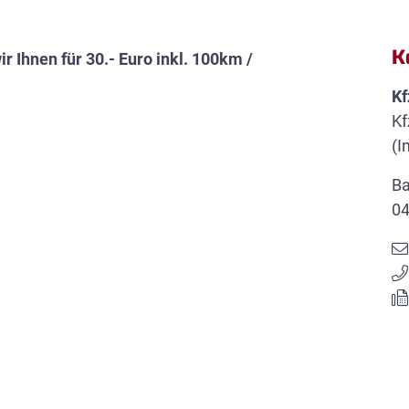
K
r Ihnen für 30.- Euro inkl. 100km /
Kf
Kf
(I
Ba
04